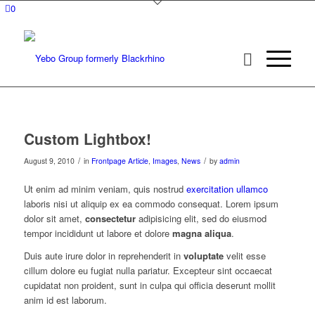
0
Custom Lightbox!
/
/
August 9, 2010
in
Frontpage Article
,
Images
,
News
by
admin
Ut enim ad minim veniam, quis nostrud
exercitation ullamco
laboris nisi ut aliquip ex ea commodo consequat. Lorem ipsum
dolor sit amet,
consectetur
adipisicing elit, sed do eiusmod
tempor incididunt ut labore et dolore
magna aliqua
.
Duis aute irure dolor in reprehenderit in
voluptate
velit esse
cillum dolore eu fugiat nulla pariatur. Excepteur sint occaecat
cupidatat non proident, sunt in culpa qui officia deserunt mollit
anim id est laborum.