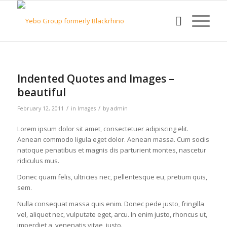
Indented Quotes and Images –
beautiful
/
/
February 12, 2011
in
Images
by
admin
Lorem ipsum dolor sit amet, consectetuer adipiscing elit.
Aenean commodo ligula eget dolor. Aenean massa. Cum sociis
natoque penatibus et magnis dis parturient montes, nascetur
ridiculus mus.
Donec quam felis, ultricies nec, pellentesque eu, pretium quis,
sem.
Nulla consequat massa quis enim. Donec pede justo, fringilla
vel, aliquet nec, vulputate eget, arcu. In enim justo, rhoncus ut,
imperdiet a, venenatis vitae, justo.