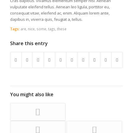
Cras dapibus. Vivamus elementum semper nisi. Aenean
vulputate eleifend tellus. Aenean leo ligula, porttitor eu,
consequat vitae, eleifend ac, enim. Aliquam lorem ante,
dapibus in, viverra quis, feugiat a, tellus.
Tags:
are
,
nice
,
some
,
tags
,
these
Share this entry
You might also like