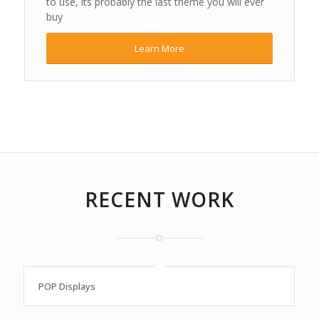
to use, its probably the last theme you will ever
buy
Learn More
RECENT WORK
POP Displays