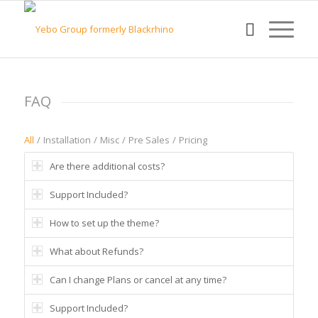
FAQ
All
/
Installation
/
Misc
/
Pre Sales
/
Pricing
Are there additional costs?
Support Included?
How to set up the theme?
What about Refunds?
Can I change Plans or cancel at any time?
Support Included?